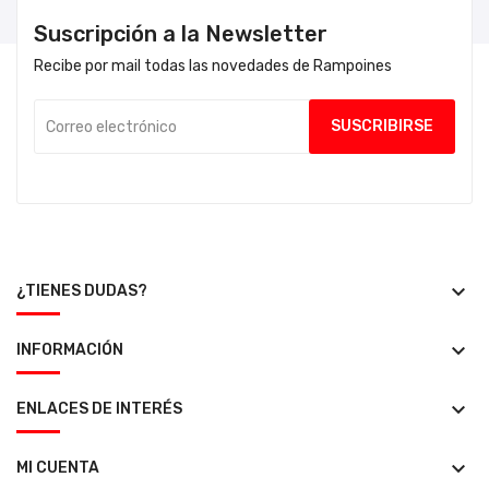
Suscripción a la Newsletter
Recibe por mail todas las novedades de Rampoines
keyboard_arrow_down
¿TIENES DUDAS?
keyboard_arrow_down
INFORMACIÓN
keyboard_arrow_down
ENLACES DE INTERÉS
keyboard_arrow_down
MI CUENTA