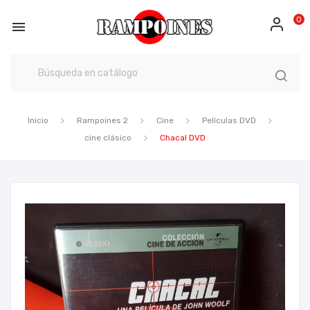
0

Inicio
Rampoines 2
Cine
Películas DVD
cine clásico
Chacal DVD