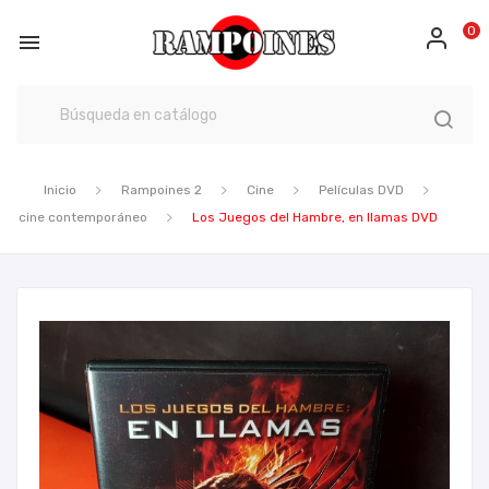
0

Inicio
Rampoines 2
Cine
Películas DVD
cine contemporáneo
Los Juegos del Hambre, en llamas DVD