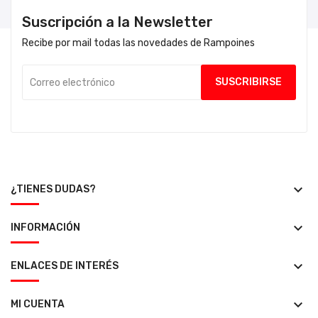
Suscripción a la Newsletter
Recibe por mail todas las novedades de Rampoines
keyboard_arrow_down
¿TIENES DUDAS?
keyboard_arrow_down
INFORMACIÓN
keyboard_arrow_down
ENLACES DE INTERÉS
keyboard_arrow_down
MI CUENTA