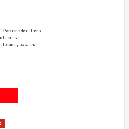
l País cine de estreno.
io banderas.
stellano y catalán.
t