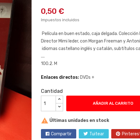
0,50 €
Impuestos incluidos
Película en buen estado, caja delgada. Colección E
Director Mimi leder, con Morgan Freeman y Anton
idiomas castellano inglés y catalán, subtítulos ca
....
100.2. M
Enlaces directos:
DVDs +
Cantidad
AÑADIR AL CARRITO

Últimas unidades en stock
Compartir
Tuitear
Pinteres