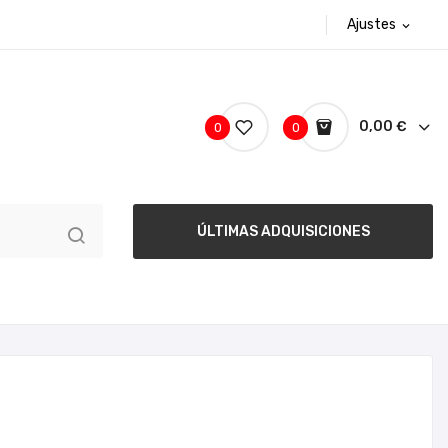
Ajustes
expand_more
0,00 €
0
0
ÚLTIMAS ADQUISICIONES