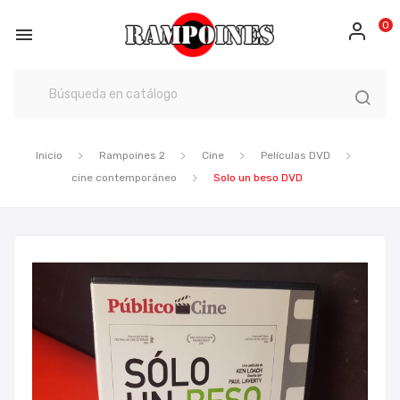
0

Inicio
Rampoines 2
Cine
Películas DVD
cine contemporáneo
Solo un beso DVD