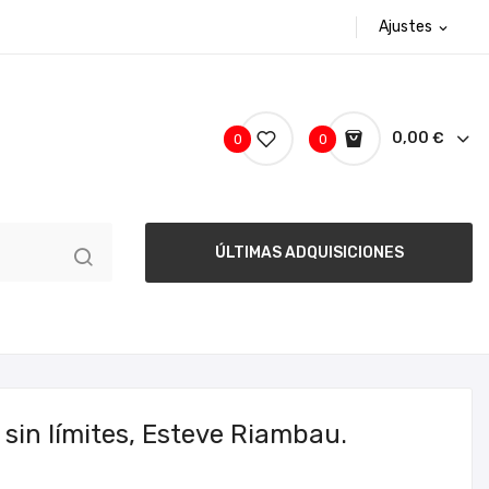
Ajustes
expand_more
0,00 €
0
0
ÚLTIMAS ADQUISICIONES
 sin límites, Esteve Riambau.