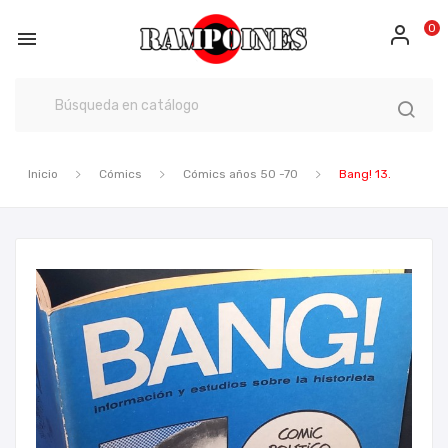
0

Inicio
Cómics
Cómics años 50 -70
Bang! 13.