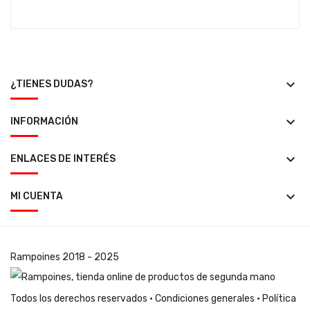
keyboard_arrow_down
¿TIENES DUDAS?
keyboard_arrow_down
INFORMACIÓN
keyboard_arrow_down
ENLACES DE INTERÉS
keyboard_arrow_down
MI CUENTA
Rampoines
2018 - 2025
Todos los derechos reservados ·
Condiciones generales
·
Política