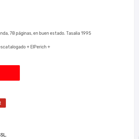
landa, 78 páginas, en buen estado. Tasalia 1995
escatalogado +
ElPerich +
t
SSL.