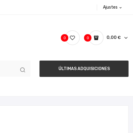
Ajustes
expand_more
0,00 €
0
0
ÚLTIMAS ADQUISICIONES