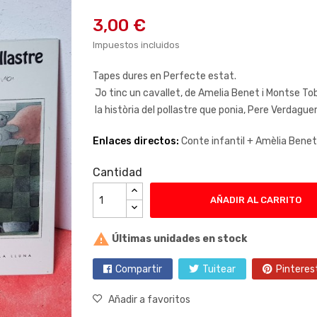
3,00 €
Impuestos incluidos
Tapes dures en Perfecte estat.
Jo tinc un cavallet, de Amelia Benet i Montse Tob
la història del pollastre que ponia, Pere Verdaguer
Enlaces directos:
Conte infantil +
Amèlia Benet
Cantidad
AÑADIR AL CARRITO

Últimas unidades en stock
Compartir
Tuitear
Pinteres
Añadir a favoritos