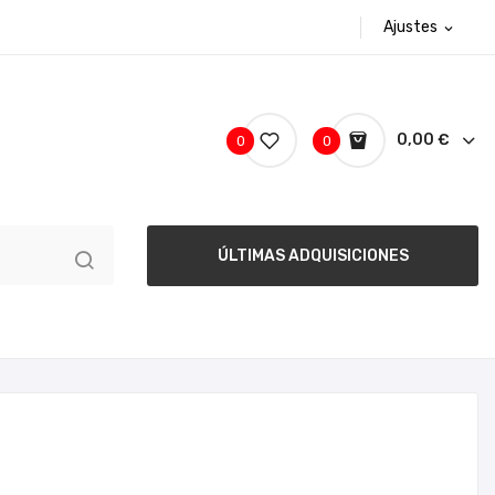
Ajustes
expand_more
0,00 €
0
0
ÚLTIMAS ADQUISICIONES