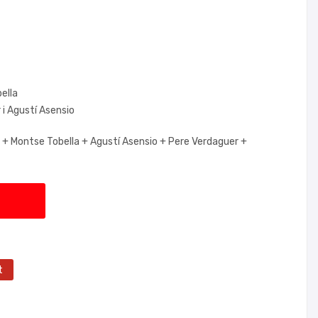
ella
 i Agustí Asensio
 +
Montse Tobella +
Agustí Asensio +
Pere Verdaguer +
t