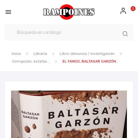
0

Inicio
Librería
Libro-denuncia / investigación
Corrupción, estafas...
EL FANGO, BALTASAR GARZÓN.