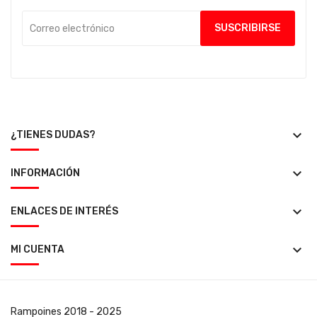
keyboard_arrow_down
¿TIENES DUDAS?
keyboard_arrow_down
INFORMACIÓN
keyboard_arrow_down
ENLACES DE INTERÉS
keyboard_arrow_down
MI CUENTA
Rampoines
2018 - 2025