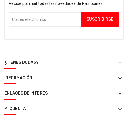
Recibe por mail todas las novedades de Rampoines
keyboard_arrow_down
¿TIENES DUDAS?
keyboard_arrow_down
INFORMACIÓN
keyboard_arrow_down
ENLACES DE INTERÉS
keyboard_arrow_down
MI CUENTA