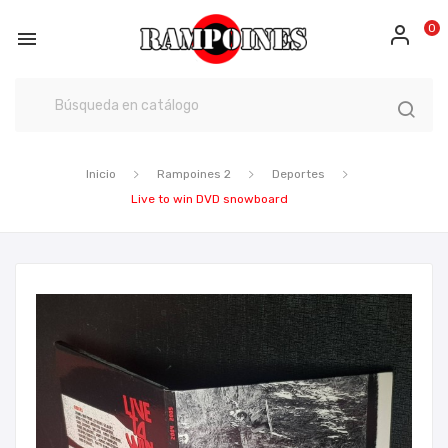
0

Inicio
Rampoines 2
Deportes
Live to win DVD snowboard