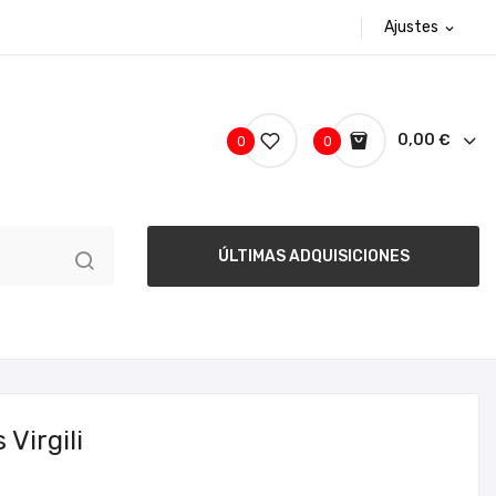
Ajustes
expand_more
0,00 €
0
0
ÚLTIMAS ADQUISICIONES
Virgili