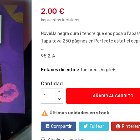
2,00 €
Impuestos incluidos
Novel.la negra dura i tendre que ens posa a l'abas
Tapa tova 250 pàgines en Perfecte estat el cep 
...
95.2. A
Enlaces directos:
Ton creus Virgili +
Cantidad
AÑADIR AL CARRITO

Últimas unidades en stock
Compartir
Tuitear
Pinteres
Añadir a favoritos