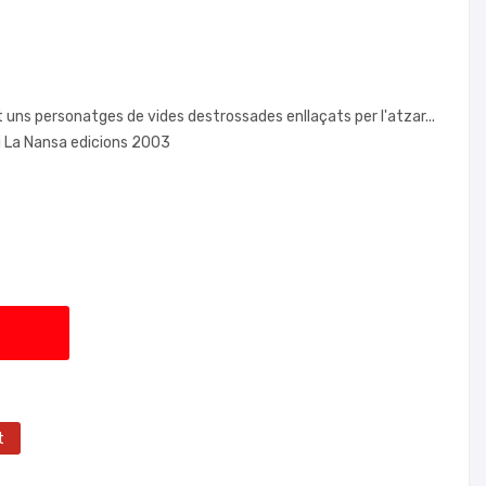
t uns personatges de vides destrossades enllaçats per l'atzar...
i La Nansa edicions 2003
t