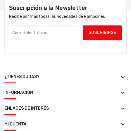
Suscripción a la Newsletter
Recibe por mail todas las novedades de Rampoines
keyboard_arrow_down
¿TIENES DUDAS?
keyboard_arrow_down
INFORMACIÓN
keyboard_arrow_down
ENLACES DE INTERÉS
keyboard_arrow_down
MI CUENTA