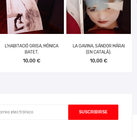
L'HABITACIÓ GRISA, MÒNICA
LA GAVINA, SÁNDOR MÁRAI
BATET.
(EN CATALÀ).
AÑADIR AL CARRITO
AÑADIR AL CARRITO
10,00 €
10,00 €