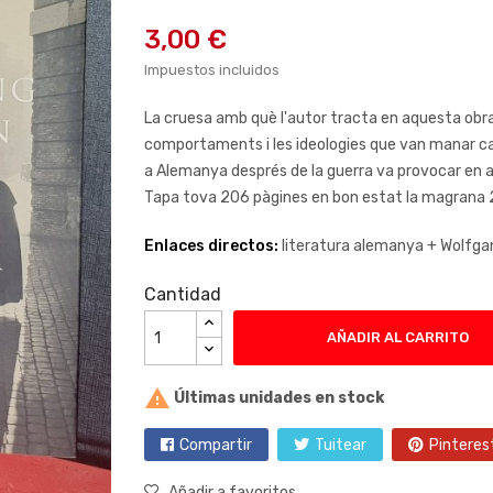
3,00 €
Impuestos incluidos
La cruesa amb què l'autor tracta en aquesta obra 
comportaments i les ideologies que van manar cap e
a Alemanya després de la guerra va provocar en aq
Tapa tova 206 pàgines en bon estat la magrana 2
Enlaces directos:
literatura alemanya +
Wolfga
Cantidad
AÑADIR AL CARRITO

Últimas unidades en stock
Compartir
Tuitear
Pinteres
Añadir a favoritos