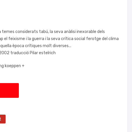
temes considerats tabú, la seva anàlisi inexorable dels
l feixisme i la guerra i la seva crítica social ferotge del clima
uella època crítiques molt diverses...
002 traducció Pilar estelrich
ng koeppen +
t