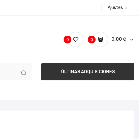
Ajustes
expand_more
0,00 €
0
0
ÚLTIMAS ADQUISICIONES