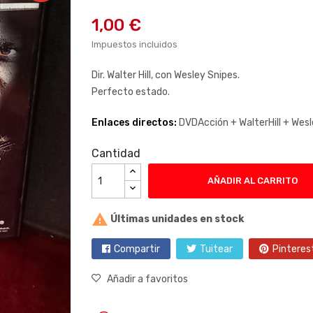
1,00 €
Impuestos incluidos
Dir. Walter Hill, con Wesley Snipes.
Perfecto estado.
Enlaces directos:
DVDAcción +
WalterHill +
Wesl
Cantidad
AÑADIR AL CARRITO

Últimas unidades en stock
Compartir
Tuitear
Pinteres
Añadir a favoritos