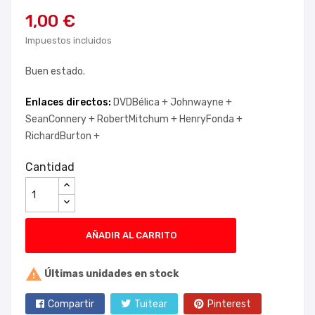
1,00 €
Impuestos incluidos
Buen estado.
Enlaces directos:
DVDBélica +
Johnwayne +
SeanConnery +
RobertMitchum +
HenryFonda +
RichardBurton +
Cantidad
AÑADIR AL CARRITO

Últimas unidades en stock
Compartir
Tuitear
Pinterest