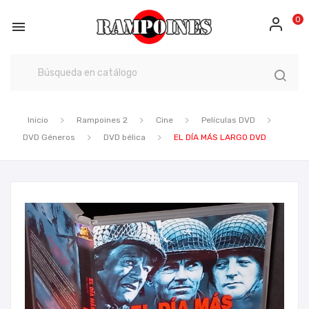
0

Inicio
Rampoines 2
Cine
Películas DVD
DVD Géneros
DVD bélica
EL DÍA MÁS LARGO DVD