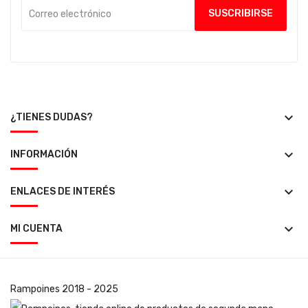
keyboard_arrow_down
¿TIENES DUDAS?
keyboard_arrow_down
INFORMACIÓN
keyboard_arrow_down
ENLACES DE INTERÉS
keyboard_arrow_down
MI CUENTA
Rampoines
2018 - 2025