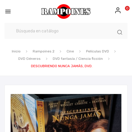
0

Inicio
Rampoines 2
Cine
Películas DVD
DVD Géneros
DVD fantasía / Ciencia ficción
DESCUBRIENDO NUNCA JAMÁS, DVD.