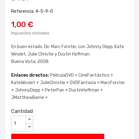
Referencia: 4-5-9-0
1,00 €
Impuestos incluidos
En buen estado. Dir. Marc Forster, con Johnny Depp, Kate
Winslet, Julie Christie y Dustin Hoffman.
Buena Vista, 2008.
Enlaces directos:
PelículaDVD +
CineFantástico +
KateWinslet +
JulieChristie +
DVDFantasía +
MarcForster
+
JohnnyDepp +
PeterPan +
DustinHoffman +
JMatthewBarrie +
Cantidad