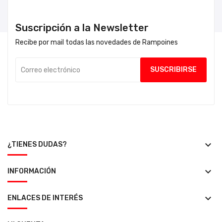
Suscripción a la Newsletter
Recibe por mail todas las novedades de Rampoines
keyboard_arrow_down
¿TIENES DUDAS?
keyboard_arrow_down
INFORMACIÓN
keyboard_arrow_down
ENLACES DE INTERÉS