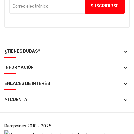
keyboard_arrow_down
¿TIENES DUDAS?
keyboard_arrow_down
INFORMACIÓN
keyboard_arrow_down
ENLACES DE INTERÉS
keyboard_arrow_down
MI CUENTA
Rampoines
2018 - 2025