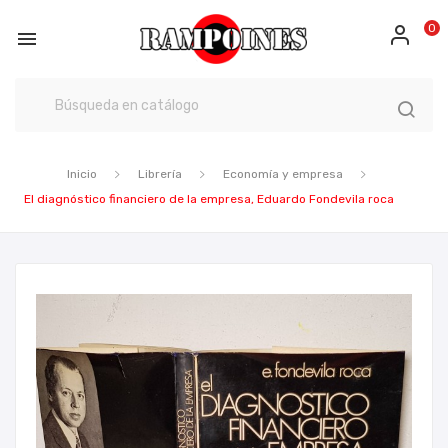
0

Inicio
Librería
Economía y empresa
El diagnóstico financiero de la empresa, Eduardo Fondevila roca