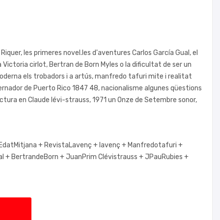
e Riquer, les primeres novel.les d'aventures Carlos García Gual, el
Victoria cirlot, Bertran de Born Myles o la dificultat de ser un
erna els trobadors i a artús, manfredo tafuri mite i realitat
ernador de Puerto Rico 1847 48, nacionalisme algunes qüestions
tura en Claude lévi-strauss, 1971 un Onze de Setembre sonor,
EdatMitjana +
RevistaLavenç +
lavenç +
Manfredotafuri +
al +
BertrandeBorn +
JuanPrim Clévistrauss +
JPauRubies +