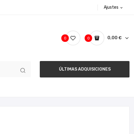
Ajustes
expand_more
0,00 €
0
0
ÚLTIMAS ADQUISICIONES