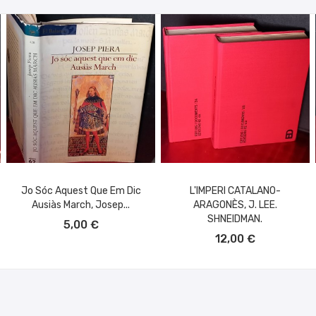
Jo Sóc Aquest Que Em Dic
L'IMPERI CATALANO-
Ausiàs March, Josep...
ARAGONÈS, J. LEE.
AÑADIR AL CARRITO
SHNEIDMAN.
5,00 €
AÑADIR AL CARRITO
12,00 €