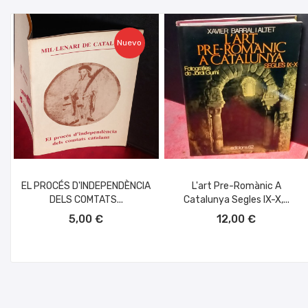
Nuevo
EL PROCÉS D'INDEPENDÈNCIA
L'art Pre-Romànic A
DELS COMTATS...
Catalunya Segles IX-X,...
AÑADIR AL CARRITO
AÑADIR AL CARRITO
5,00 €
12,00 €