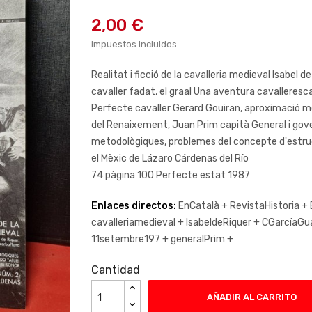
2,00 €
Impuestos incluidos
Realitat i ficció de la cavalleria medieval Isabel d
cavaller fadat, el graal Una aventura cavalleresca 
Perfecte cavaller Gerard Gouiran, aproximació mod
del Renaixement, Juan Prim capità General i gov
metodològiques, problemes del concepte d'estruc
el Mèxic de Lázaro Cárdenas del Río
74 pàgina 100 Perfecte estat 1987
Enlaces directos:
EnCatalà +
RevistaHistoria +
cavalleriamedieval +
IsabeldeRiquer +
CGarcíaGu
11setembre197 +
generalPrim +
Cantidad
AÑADIR AL CARRITO