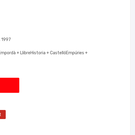
, 1997
Empordà +
LlibreHistoria +
CastellóEmpúries +
t