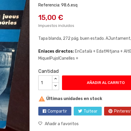
Referencia: 98.6.esq
15,00 €
Impuestos incluidos
Tapa blanda, 272 pág. buen estado. AJuntament
Enlaces directos:
EnCatalà +
EdatMitjana +
Alt
MiquelPujolCanelles +
Cantidad
AÑADIR AL CARRITO

Últimas unidades en stock
Compartir
Tuitear
Pinteres
Añadir a favoritos