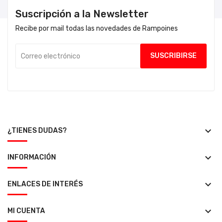
Suscripción a la Newsletter
Recibe por mail todas las novedades de Rampoines
keyboard_arrow_down
¿TIENES DUDAS?
keyboard_arrow_down
INFORMACIÓN
keyboard_arrow_down
ENLACES DE INTERÉS
keyboard_arrow_down
MI CUENTA