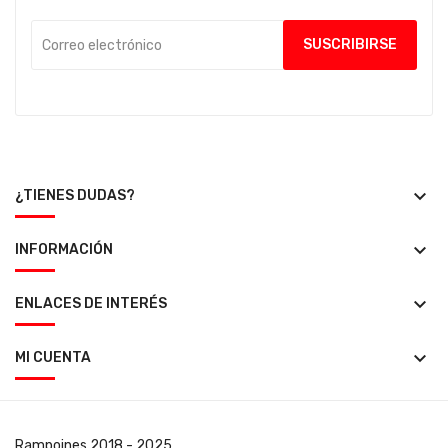
keyboard_arrow_down
¿TIENES DUDAS?
keyboard_arrow_down
INFORMACIÓN
keyboard_arrow_down
ENLACES DE INTERÉS
keyboard_arrow_down
MI CUENTA
Rampoines
2018 - 2025