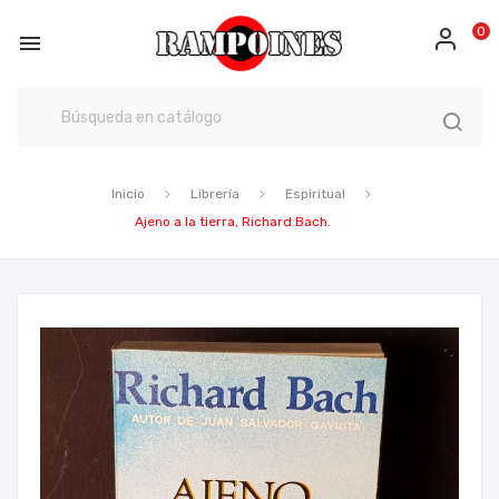
0

Inicio
Librería
Espiritual
Ajeno a la tierra, Richard Bach.