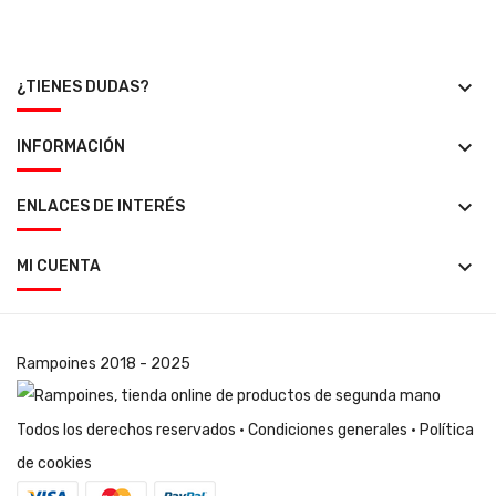
keyboard_arrow_down
¿TIENES DUDAS?
keyboard_arrow_down
INFORMACIÓN
keyboard_arrow_down
ENLACES DE INTERÉS
keyboard_arrow_down
MI CUENTA
Rampoines
2018 - 2025
Todos los derechos reservados ·
Condiciones generales
·
Política
de cookies