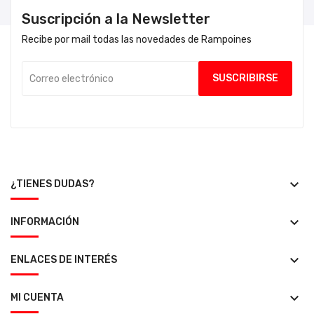
Suscripción a la Newsletter
Recibe por mail todas las novedades de Rampoines
keyboard_arrow_down
¿TIENES DUDAS?
keyboard_arrow_down
INFORMACIÓN
keyboard_arrow_down
ENLACES DE INTERÉS
keyboard_arrow_down
MI CUENTA