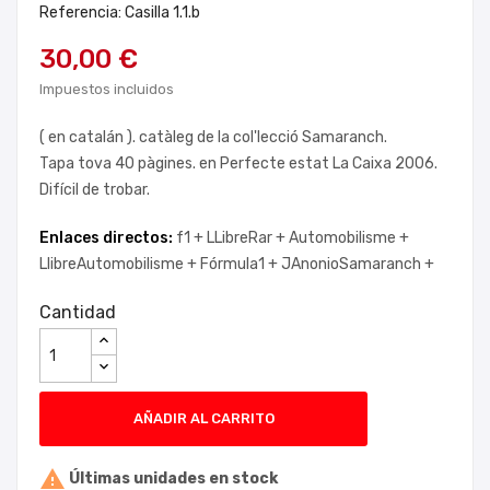
Referencia: Casilla 1.1.b
30,00 €
Impuestos incluidos
( en catalán ). catàleg de la col'lecció Samaranch.
Tapa tova 40 pàgines. en Perfecte estat La Caixa 2006.
Difícil de trobar.
Enlaces directos:
f1 +
LLibreRar +
Automobilisme +
LlibreAutomobilisme +
Fórmula1 +
JAnonioSamaranch +
Cantidad
AÑADIR AL CARRITO

Últimas unidades en stock