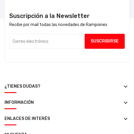
Suscripción a la Newsletter
Recibe por mail todas las novedades de Rampoines
keyboard_arrow_down
¿TIENES DUDAS?
keyboard_arrow_down
INFORMACIÓN
keyboard_arrow_down
ENLACES DE INTERÉS