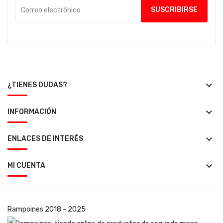
keyboard_arrow_down
¿TIENES DUDAS?
keyboard_arrow_down
INFORMACIÓN
keyboard_arrow_down
ENLACES DE INTERÉS
keyboard_arrow_down
MI CUENTA
Rampoines
2018 - 2025