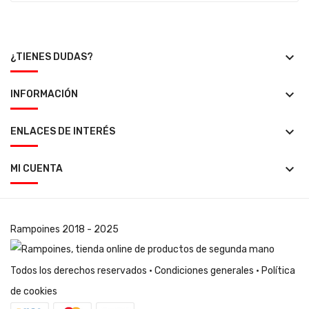
keyboard_arrow_down
¿TIENES DUDAS?
keyboard_arrow_down
INFORMACIÓN
keyboard_arrow_down
ENLACES DE INTERÉS
keyboard_arrow_down
MI CUENTA
Rampoines
2018 - 2025
Todos los derechos reservados ·
Condiciones generales
·
Política
de cookies