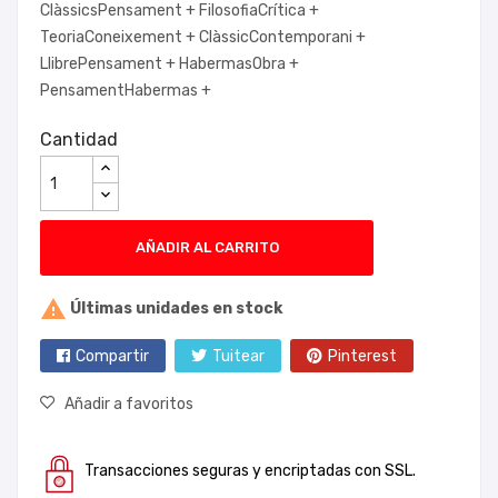
ClàssicsPensament +
FilosofiaCrítica +
TeoriaConeixement +
ClàssicContemporani +
LlibrePensament +
HabermasObra +
PensamentHabermas +
Cantidad
AÑADIR AL CARRITO

Últimas unidades en stock
Compartir
Tuitear
Pinterest
Añadir a favoritos
Transacciones seguras y encriptadas con SSL.