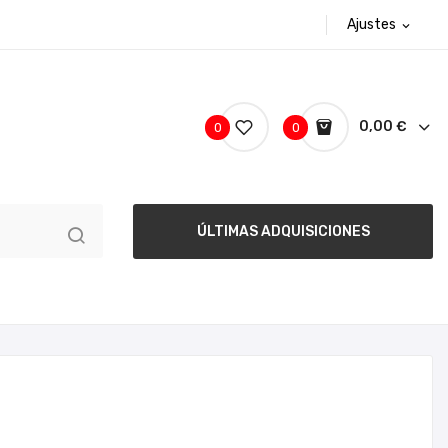
Ajustes
expand_more
0,00 €
0
0
ÚLTIMAS ADQUISICIONES