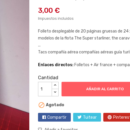
3,00 €
Impuestos incluidos
Folleto desplegable de 20 páginas gruesas de 24 x
modelos de la flota The Super starliner, the cara
...
Tacs compañía aérea compañías aéreas guía turísti
Enlaces directos:
Folletos +
Air france +
compañ
Cantidad
AÑADIR AL CARRITO

Agotado
Compartir
Tuitear
Pinteres
Añadir a favoritos