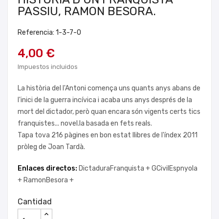
PASSIU, RAMON BESORA.
Referencia: 1-3-7-0
4,00 €
Impuestos incluidos
La història del l'Antoni comença uns quants anys abans de
l'inici de la guerra incívica i acaba uns anys després de la
mort del dictador, però quan encara són vigents certs tics
franquistes... novel.la basada en fets reals.
Tapa tova 216 pàgines en bon estat llibres de l'índex 2011
pròleg de Joan Tardà.
Enlaces directos:
DictaduraFranquista +
GCivilEspnyola
+
RamonBesora +
Cantidad