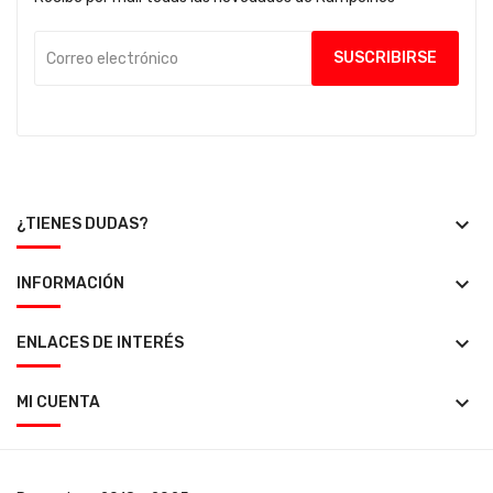
keyboard_arrow_down
¿TIENES DUDAS?
keyboard_arrow_down
INFORMACIÓN
keyboard_arrow_down
ENLACES DE INTERÉS
keyboard_arrow_down
MI CUENTA