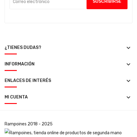
keyboard_arrow_down
¿TIENES DUDAS?
keyboard_arrow_down
INFORMACIÓN
keyboard_arrow_down
ENLACES DE INTERÉS
keyboard_arrow_down
MI CUENTA
Rampoines
2018 - 2025