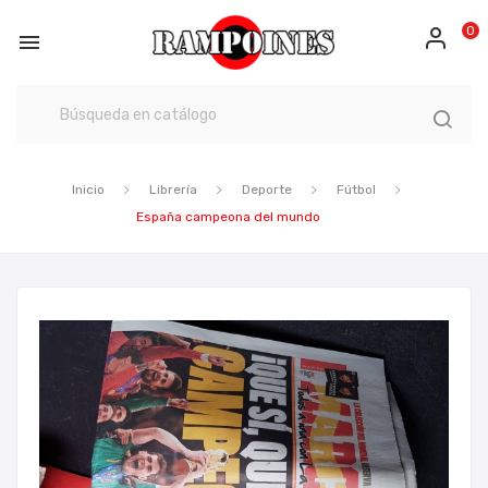
0

Inicio
Librería
Deporte
Fútbol
España campeona del mundo