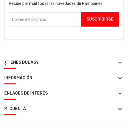
Recibe por mail todas las novedades de Rampoines
keyboard_arrow_down
¿TIENES DUDAS?
keyboard_arrow_down
INFORMACIÓN
keyboard_arrow_down
ENLACES DE INTERÉS
keyboard_arrow_down
MI CUENTA