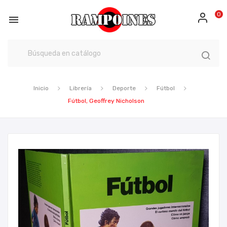
0

Inicio
Librería
Deporte
Fútbol
Fútbol, Geoffrey Nicholson