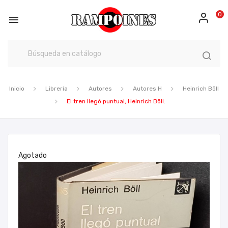
0

Inicio
Librería
Autores
Autores H
Heinrich Böll
El tren llegó puntual, Heinrich Böll.
Agotado