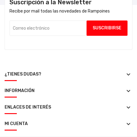
Suscripción a la Newsletter
Recibe por mail todas las novedades de Rampoines
keyboard_arrow_down
¿TIENES DUDAS?
keyboard_arrow_down
INFORMACIÓN
keyboard_arrow_down
ENLACES DE INTERÉS
keyboard_arrow_down
MI CUENTA