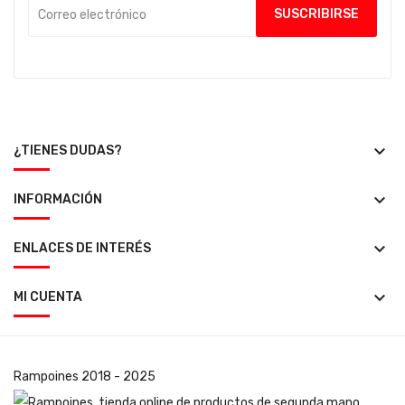
keyboard_arrow_down
¿TIENES DUDAS?
keyboard_arrow_down
INFORMACIÓN
keyboard_arrow_down
ENLACES DE INTERÉS
keyboard_arrow_down
MI CUENTA
Rampoines
2018 - 2025