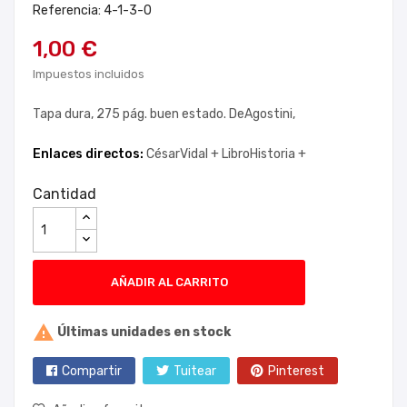
Referencia: 4-1-3-0
1,00 €
Impuestos incluidos
Tapa dura, 275 pág. buen estado. DeAgostini,
Enlaces directos:
CésarVidal +
LibroHistoria +
Cantidad
AÑADIR AL CARRITO

Últimas unidades en stock
Compartir
Tuitear
Pinterest