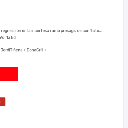
ls regnes són en la incertesa i amb presagis de conflicte...
6. 1a Ed.
+
JordiTiñena +
DonaGrill +
t