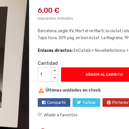
6,00 €
Impuestos incluidos
Barcelona, segle XV. Mort el rei Martí, la ciutat i e
Tapa tova, 309 pàg. en bon estat. La Magrana, 199
Enlaces directos:
EnCatalà +
NovellaHistòrica 
Cantidad
AÑADIR AL CARRITO

Últimas unidades en stock
Compartir
Tuitear
Pinteres
Añadir a favoritos