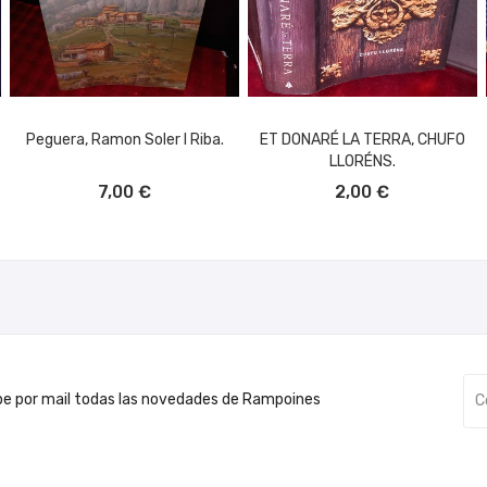
Peguera, Ramon Soler I Riba.
ET DONARÉ LA TERRA, CHUFO
LLORÉNS.
AÑADIR AL CARRITO
AÑADIR AL CARRITO
7,00 €
2,00 €
be por mail todas las novedades de Rampoines