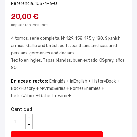
Referencia: 103-4-3-0
20,00 €
Impuestos incluidos
4 tomos, serie completa. Nº 129, 158, 175 y 180. Spanish
armies, Gallic and british celts, parthians and sassanid
persians, germanics and dacians.
Texto en inglés. Tapas blandas, buen estado. OSprey, años
80.
Enlaces directos:
EnInglés +
InEnglish +
HistoryBook +
BookHistory +
MArmsSeries +
RomesEnemies +
PeterWilcox +
RafaelTreviño +
Cantidad