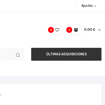
Ajustes
expand_more
0,00 €
0
0
ÚLTIMAS ADQUISICIONES
.