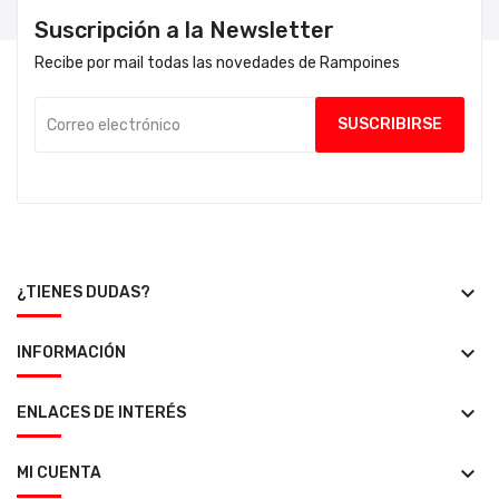
Suscripción a la Newsletter
Recibe por mail todas las novedades de Rampoines
keyboard_arrow_down
¿TIENES DUDAS?
keyboard_arrow_down
INFORMACIÓN
keyboard_arrow_down
ENLACES DE INTERÉS
keyboard_arrow_down
MI CUENTA