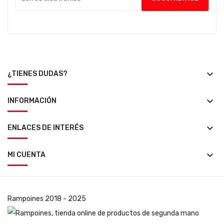
keyboard_arrow_down
¿TIENES DUDAS?
keyboard_arrow_down
INFORMACIÓN
keyboard_arrow_down
ENLACES DE INTERÉS
keyboard_arrow_down
MI CUENTA
Rampoines
2018 - 2025