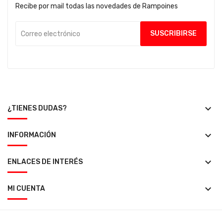
Recibe por mail todas las novedades de Rampoines
keyboard_arrow_down
¿TIENES DUDAS?
keyboard_arrow_down
INFORMACIÓN
keyboard_arrow_down
ENLACES DE INTERÉS
keyboard_arrow_down
MI CUENTA