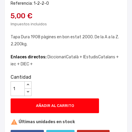
Referencia: 1-2-2-0
5,00 €
Impuestos incluidos
Tapa Dura 1908 pàgines en bon estat 2000. De la A a la Z.
2.200kg.
Enlaces directos:
DiccionariCatalà +
IEstudisCatalans +
iec +
DIEC +
Cantidad
AÑADIR AL CARRITO

Últimas unidades en stock