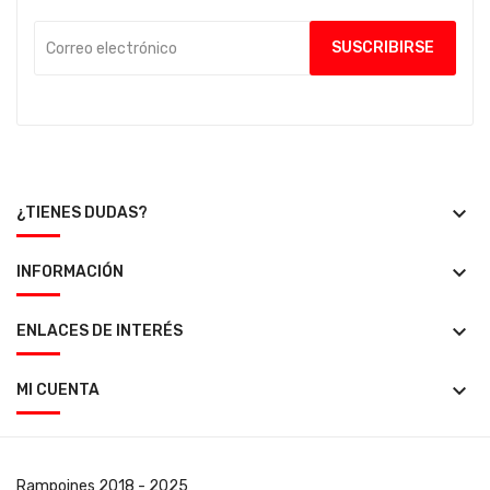
keyboard_arrow_down
¿TIENES DUDAS?
keyboard_arrow_down
INFORMACIÓN
keyboard_arrow_down
ENLACES DE INTERÉS
keyboard_arrow_down
MI CUENTA
Rampoines
2018 - 2025