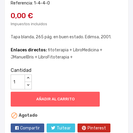
Referencia: 1-4-4-0
0,00 €
Impuestos incluidos
Tapa blanda, 265 pág. en buen estado. Edimsa, 2001.
Enlaces directos:
fitoterapia +
LibroMedicina +
JManuelBris +
LibroFitoterapia +
Cantidad
AÑADIR AL CARRITO

Agotado
Compartir
Tuitear
Pinterest