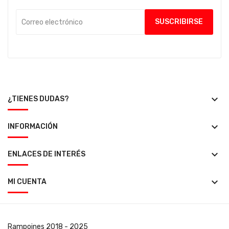
keyboard_arrow_down
¿TIENES DUDAS?
keyboard_arrow_down
INFORMACIÓN
keyboard_arrow_down
ENLACES DE INTERÉS
keyboard_arrow_down
MI CUENTA
Rampoines
2018 - 2025