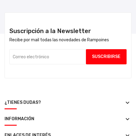
Suscripción a la Newsletter
Recibe por mail todas las novedades de Rampoines
keyboard_arrow_down
¿TIENES DUDAS?
keyboard_arrow_down
INFORMACIÓN
keyboard_arrow_down
ENLACES DE INTERÉS