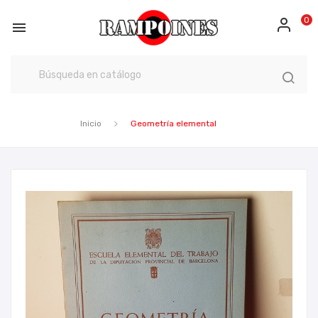
0

Inicio
Geometría elemental