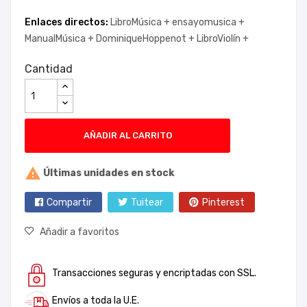
Enlaces directos:
LibroMúsica +
ensayomusica +
ManualMúsica +
DominiqueHoppenot +
LibroViolín +
Cantidad
AÑADIR AL CARRITO

Últimas unidades en stock
Compartir
Tuitear
Pinterest
Añadir a favoritos
Transacciones seguras y encriptadas con SSL.
Envíos a toda la U.E.