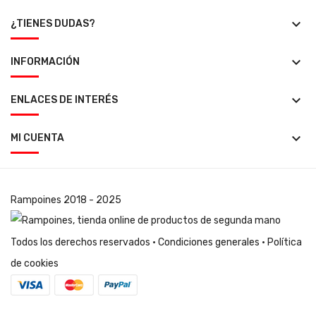
keyboard_arrow_down
¿TIENES DUDAS?
keyboard_arrow_down
INFORMACIÓN
keyboard_arrow_down
ENLACES DE INTERÉS
keyboard_arrow_down
MI CUENTA
Rampoines
2018 - 2025
Todos los derechos reservados ·
Condiciones generales
·
Política
de cookies