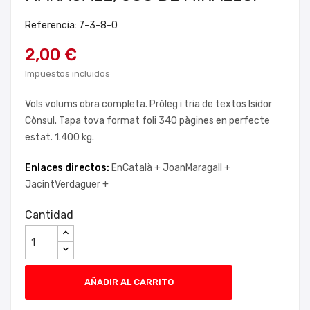
Referencia: 7-3-8-0
2,00 €
Impuestos incluidos
Vols volums obra completa. Pròleg i tria de textos Isidor
Cònsul. Tapa tova format foli 340 pàgines en perfecte
estat. 1.400 kg.
Enlaces directos:
EnCatalà +
JoanMaragall +
JacintVerdaguer +
Cantidad
AÑADIR AL CARRITO