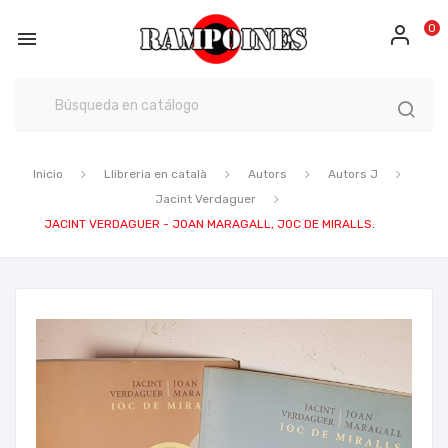
0

Inicio
Llibreria en català
Autors
Autors J
Jacint Verdaguer
JACINT VERDAGUER - JOAN MARAGALL, JOC DE MIRALLS.