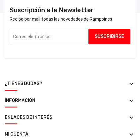
Suscripción a la Newsletter
Recibe por mail todas las novedades de Rampoines
keyboard_arrow_down
¿TIENES DUDAS?
keyboard_arrow_down
INFORMACIÓN
keyboard_arrow_down
ENLACES DE INTERÉS
keyboard_arrow_down
MI CUENTA