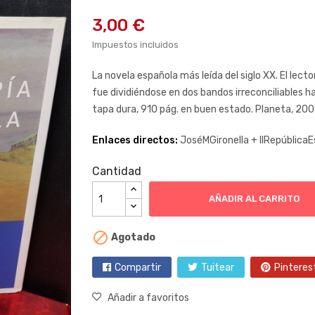
3,00 €
Impuestos incluidos
La novela española más leída del siglo XX. El lector
fue dividiéndose en dos bandos irreconciliables ha
tapa dura, 910 pág. en buen estado. Planeta, 200
Enlaces directos:
JoséMGironella +
IIRepública
Cantidad
AÑADIR AL CARRITO

Agotado
Compartir
Tuitear
Pinteres
Añadir a favoritos