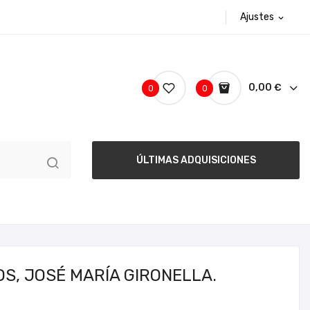
Ajustes
expand_more
0,00 €
0
0
ÚLTIMAS ADQUISICIONES
OS, JOSÉ MARÍA GIRONELLA.