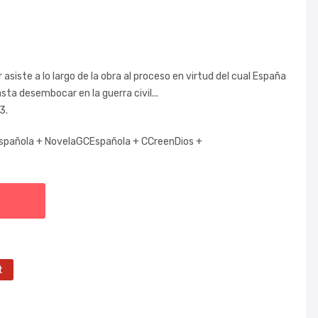
 asiste a lo largo de la obra al proceso en virtud del cual España
sta desembocar en la guerra civil...
3.
Española +
NovelaGCEspañola +
CCreenDios +
t