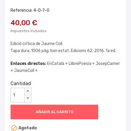
Referencia: 4-0-7-0
40,00 €
Impuestos incluidos
Edició crítica de Jaume Coll.
Tapa dura, 1006 pàg. bon estat. Edicions 62, 2016. 1a ed.
Enlaces directos:
EnCatalà +
LlibrePoesia +
JosepCarner
+
JaumeColl +
Cantidad
AÑADIR AL CARRITO

Agotado