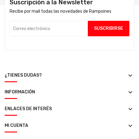
Suscripción a la Newsletter
Recibe por mail todas las novedades de Rampoines
keyboard_arrow_down
¿TIENES DUDAS?
keyboard_arrow_down
INFORMACIÓN
keyboard_arrow_down
ENLACES DE INTERÉS
keyboard_arrow_down
MI CUENTA