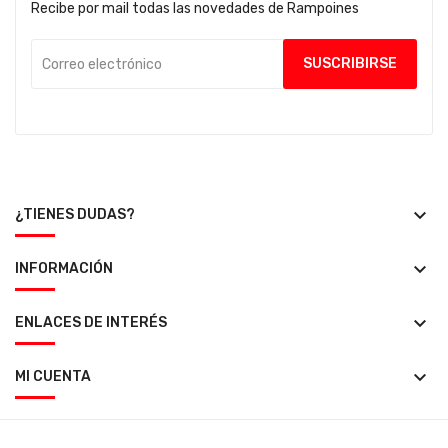
Recibe por mail todas las novedades de Rampoines
keyboard_arrow_down
¿TIENES DUDAS?
keyboard_arrow_down
INFORMACIÓN
keyboard_arrow_down
ENLACES DE INTERÉS
keyboard_arrow_down
MI CUENTA