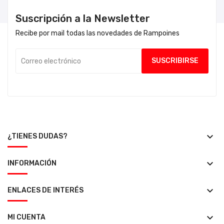
Suscripción a la Newsletter
Recibe por mail todas las novedades de Rampoines
keyboard_arrow_down
¿TIENES DUDAS?
keyboard_arrow_down
INFORMACIÓN
keyboard_arrow_down
ENLACES DE INTERÉS
keyboard_arrow_down
MI CUENTA