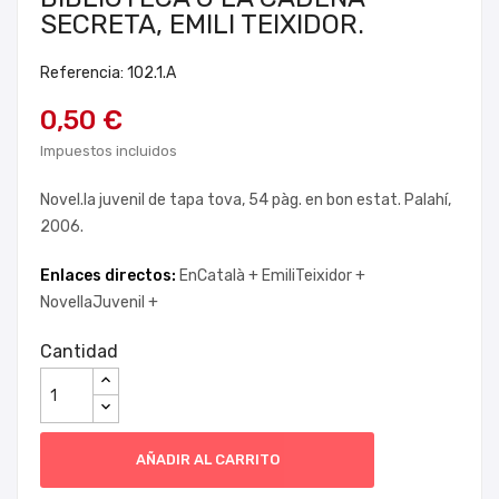
SECRETA, EMILI TEIXIDOR.
Referencia: 102.1.A
0,50 €
Impuestos incluidos
Novel.la juvenil de tapa tova, 54 pàg. en bon estat. Palahí,
2006.
Enlaces directos:
EnCatalà +
EmiliTeixidor +
NovellaJuvenil +
Cantidad
AÑADIR AL CARRITO