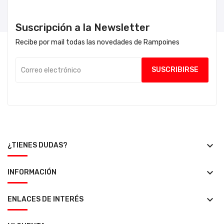
Suscripción a la Newsletter
Recibe por mail todas las novedades de Rampoines
keyboard_arrow_down
¿TIENES DUDAS?
keyboard_arrow_down
INFORMACIÓN
keyboard_arrow_down
ENLACES DE INTERÉS