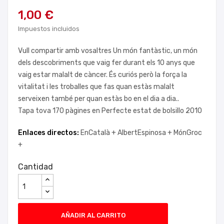
1,00 €
Impuestos incluidos
Vull compartir amb vosaltres Un món fantàstic, un món
dels descobriments que vaig fer durant els 10 anys que
vaig estar malalt de càncer. És curiós però la força la
vitalitat i les troballes que fas quan estàs malalt
serveixen també per quan estàs bo en el dia a dia..
Tapa tova 170 pàgines en Perfecte estat de bolsillo 2010
Enlaces directos:
EnCatalà +
AlbertEspinosa +
MónGroc
+
Cantidad
AÑADIR AL CARRITO